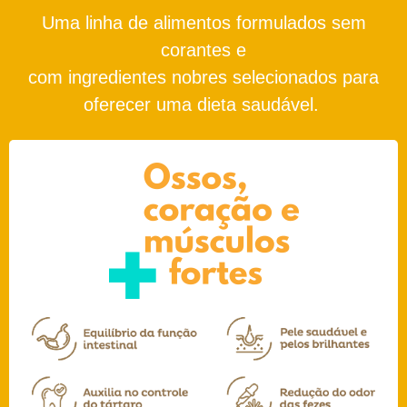
Uma linha de alimentos formulados sem
corantes e
com ingredientes nobres selecionados para
oferecer uma dieta saudável.