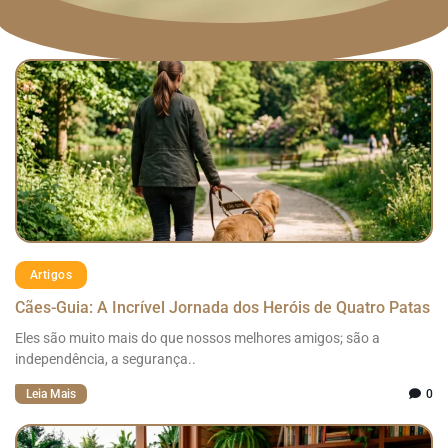
Artigos
Cães-Guia: A Incrível Jornada dos Heróis de Quatro Patas
Eles são muito mais do que nossos melhores amigos; são a
independência, a segurança..
Leia Mais
0