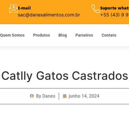
E-mail
Suporte what
sac@danesalimentos.com.br
+55 (43) 9 
Quem Somos
Produtos
Blog
Parceiros
Contato
Catlly Gatos Castrados
By
Danes
junho 14, 2024