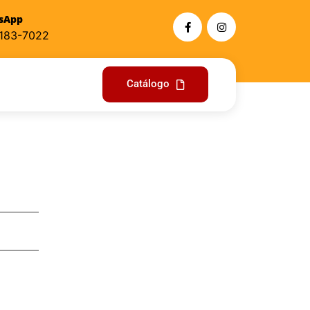
sApp
9183-7022
Catálogo