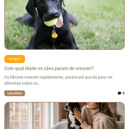
Artigos
Com qual idade os cães param de crescer?
Os filhotes crescem rapidamente, parece até que da para ver
diferença todos os..
Leia Mais
0