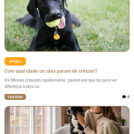
Artigos
Com qual idade os cães param de crescer?
Os filhotes crescem rapidamente, parece até que da para ver
diferença todos os..
Leia Mais
0