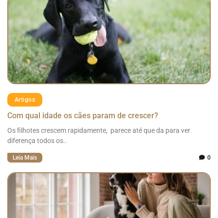
Artigos
Com qual idade os cães param de crescer?
Os filhotes crescem rapidamente, parece até que da para ver
diferença todos os..
Leia Mais
0