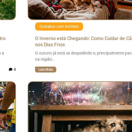
Cuidados com Animais
tro
O Inverno está Chegando: Como Cuidar de Cã
nos Dias Frios
o a
O outono já está se despedindo e, principalmente pa
na região..
0
Leia Mais