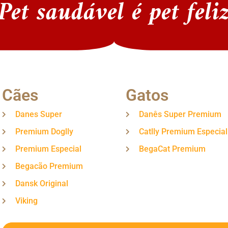
Pet saudável é pet feli
Cães
Gatos
Danes Super
Danês Super Premium
Premium Doglly
Catlly Premium Especial
Premium Especial
BegaCat Premium
Begacão Premium
Dansk Original
Viking