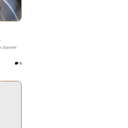
.
m charme!
0