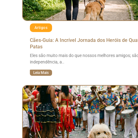
Artigos
Cães-Guia: A Incrível Jornada dos Heróis de Qua
Patas
Eles são muito mais do que nossos melhores amigos; sã
independência, a..
Leia Mais