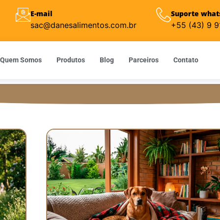
E-mail
Suporte what
sac@danesalimentos.com.br
+55 (43) 9 
Quem Somos
Produtos
Blog
Parceiros
Contato