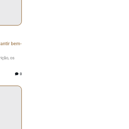
rantir bem-
ição, os
0