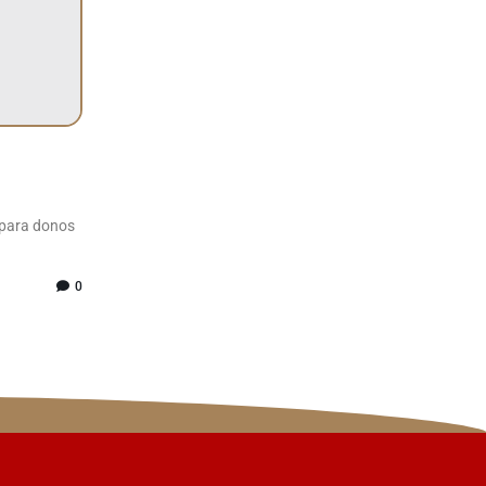
 para donos
0