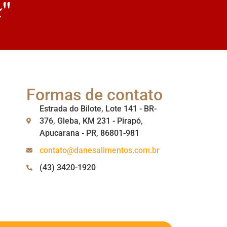
z"
Formas de contato
Estrada do Bilote, Lote 141 - BR-
376, Gleba, KM 231 - Pirapó,
Apucarana - PR, 86801-981
contato@danesalimentos.com.br
(43) 3420-1920